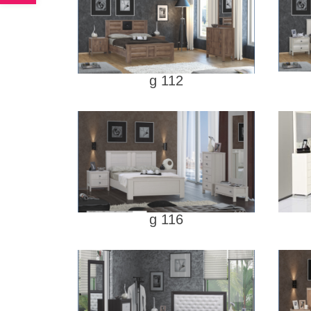
g 112
g 116