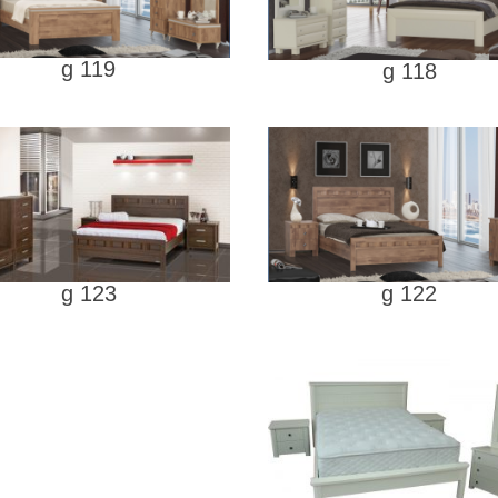
g 119
g 118
g 123
g 122