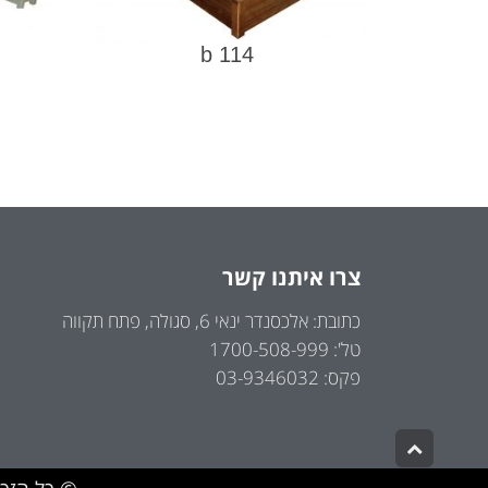
114 b
צרו איתנו קשר
כתובת: אלכסנדר ינאי 6, סגולה, פתח תקווה
טל': 1700-508-999
פקס: 03-9346032
גלילה
לראש
העמוד