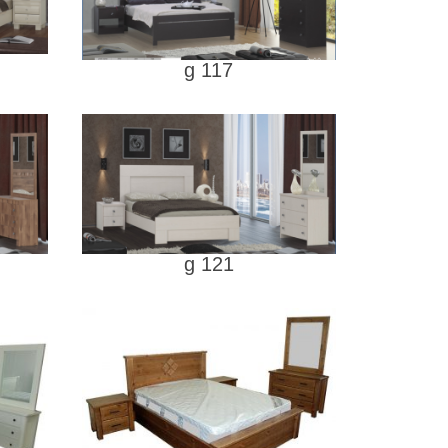
g 117
g 121