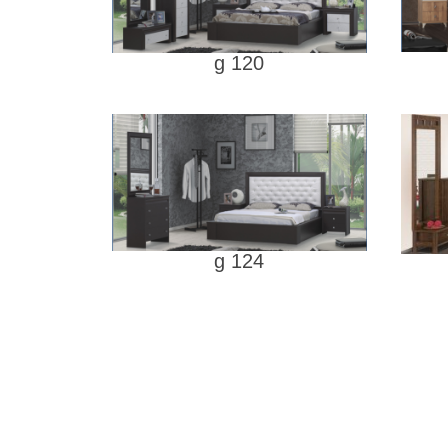
g 120
g 124