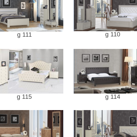
g 110
g 111
g 115
g 114