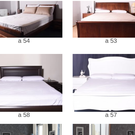
a 54
a 53
a 58
a 57