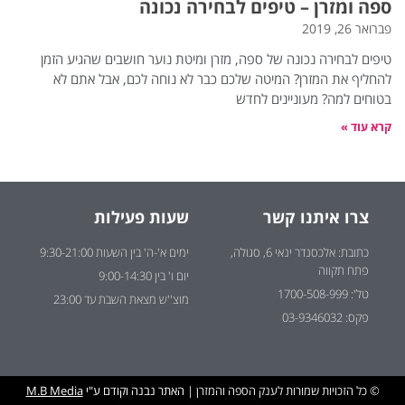
ספה ומזרן – טיפים לבחירה נכונה
פברואר 26, 2019
טיפים לבחירה נכונה של ספה, מזרן ומיטת נוער חושבים שהגיע הזמן
להחליף את המזרן? המיטה שלכם כבר לא נוחה לכם, אבל אתם לא
בטוחים למה? מעוניינים לחדש
קרא עוד »
צרו איתנו קשר
שעות פעילות
כתובת: אלכסנדר ינאי 6, סגולה,
ימים א'-ה' בין השעות 9:30-21:00
פתח תקווה
יום ו' בין 9:00-14:30
טל': 1700-508-999
מוצ''ש מצאת השבת עד 23:00
פקס: 03-9346032
© כל הזכויות שמורות לענק הספה והמזרן |
האתר נבנה וקודם ע"י
M.B Media