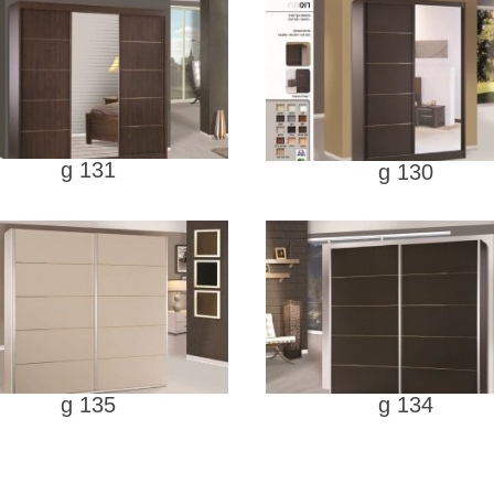
g 131
g 130
g 135
g 134