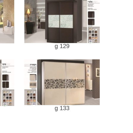
g 129
g 133